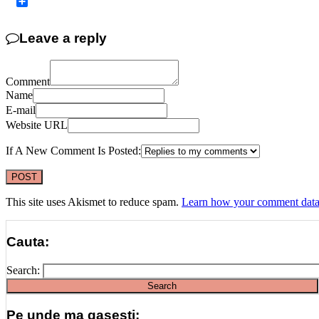
Copy
Link
Share
Leave a reply
Comment
Name
E-mail
Website URL
If A New Comment Is Posted:
This site uses Akismet to reduce spam.
Learn how your comment data 
Cauta:
Search:
Pe unde ma gasesti: