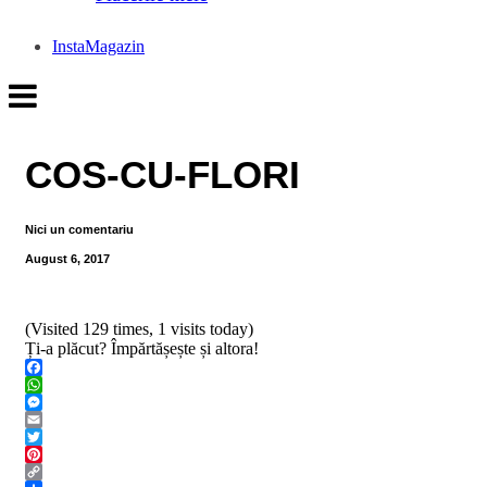
InstaMagazin
COS-CU-FLORI
Nici un comentariu
August 6, 2017
(Visited 129 times, 1 visits today)
Ți-a plăcut? Împărtășește și altora!
Facebook
WhatsApp
Messenger
Email
Twitter
Pinterest