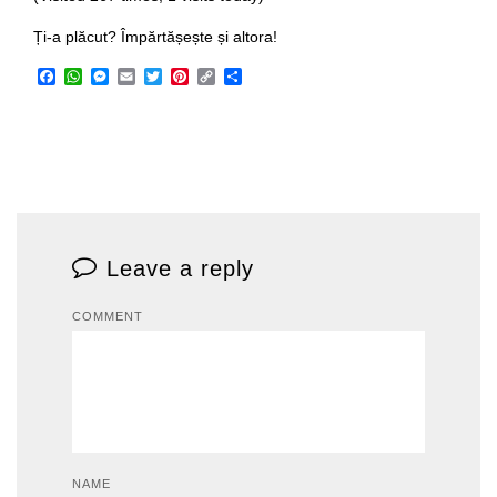
Ți-a plăcut? Împărtășește și altora!
Facebook
WhatsApp
Messenger
Email
Twitter
Pinterest
Copy
Share
Link
Leave a reply
COMMENT
NAME