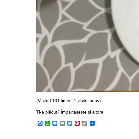
(Visited 131 times, 1 visits today)
Ți-a plăcut? Împărtășește și altora!
Facebook
WhatsApp
Messenger
Email
Twitter
Pinterest
Copy
Share
Link