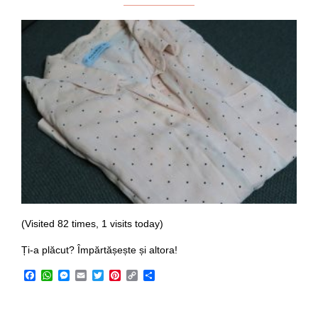
(Visited 82 times, 1 visits today)
Ți-a plăcut? Împărtășește și altora!
Facebook
WhatsApp
Messenger
Email
Twitter
Pinterest
Copy
Share
Link