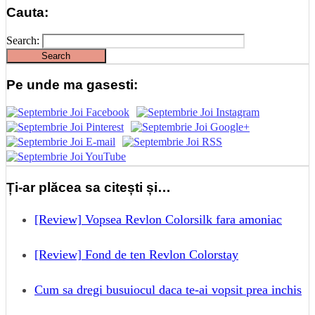
Cauta:
Search:
Pe unde ma gasesti:
Ți-ar plăcea sa citești și…
[Review] Vopsea Revlon Colorsilk fara amoniac
[Review] Fond de ten Revlon Colorstay
Cum sa dregi busuiocul daca te-ai vopsit prea inchis