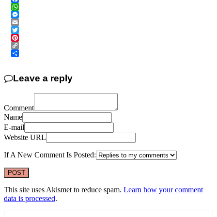
Facebook
WhatsApp
Messenger
Email
Twitter
Pinterest
Copy
Link
Share
Leave a reply
Comment
Name
E-mail
Website URL
If A New Comment Is Posted:
This site uses Akismet to reduce spam.
Learn how your comment
data is processed
.