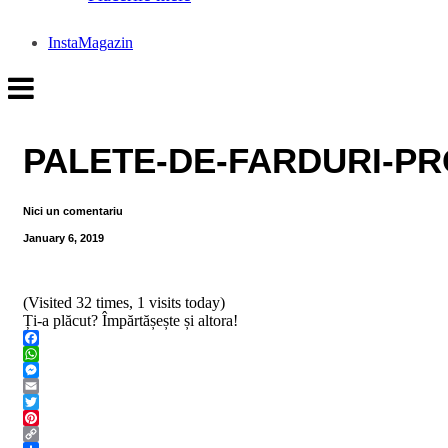
InstaMagazin
PALETE-DE-FARDURI-P
Nici un comentariu
January 6, 2019
(Visited 32 times, 1 visits today)
Ți-a plăcut? Împărtășește și altora!
Facebook
WhatsApp
Messenger
Email
Twitter
Pinterest