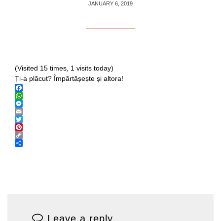
JANUARY 6, 2019
(Visited 15 times, 1 visits today)
Ți-a plăcut? Împărtășește și altora!
Facebook
WhatsApp
Messenger
Email
Twitter
Pinterest
Copy
Link
Share
Leave a reply