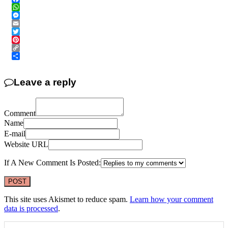
Facebook
WhatsApp
Messenger
Email
Twitter
Pinterest
Copy
Link
Share
Leave a reply
Comment
Name
E-mail
Website URL
If A New Comment Is Posted:
This site uses Akismet to reduce spam.
Learn how your comment
data is processed
.