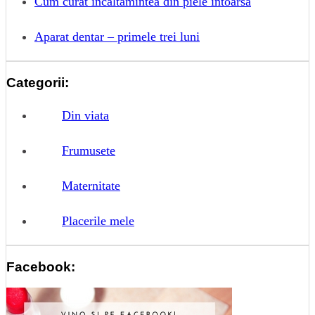
Cum curat incaltamintea din piele intoarsa
Aparat dentar – primele trei luni
Categorii:
Din viata
Frumusete
Maternitate
Placerile mele
Facebook: