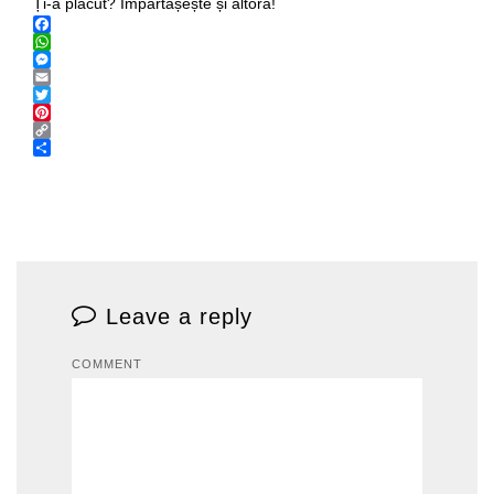
Ți-a plăcut? Împărtășește și altora!
Facebook
WhatsApp
Messenger
Email
Twitter
Pinterest
Copy
Link
Share
Leave a reply
COMMENT