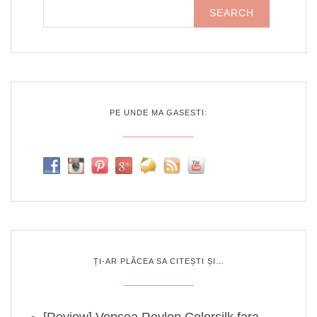
PE UNDE MA GASESTI:
ȚI-AR PLĂCEA SA CITEȘTI ȘI…
[Review] Vopsea Revlon Colorsilk fara