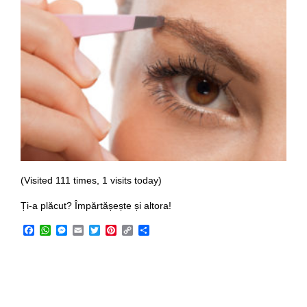
(Visited 111 times, 1 visits today)
Ți-a plăcut? Împărtășește și altora!
Facebook
WhatsApp
Messenger
Email
Twitter
Pinterest
Copy
Share
Link