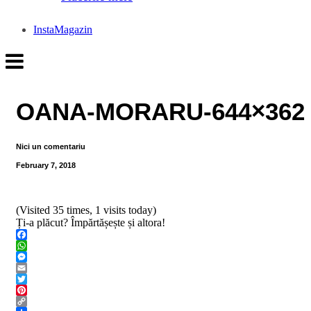
InstaMagazin
OANA-MORARU-644×362
Nici un comentariu
February 7, 2018
(Visited 35 times, 1 visits today)
Ți-a plăcut? Împărtășește și altora!
Facebook
WhatsApp
Messenger
Email
Twitter
Pinterest