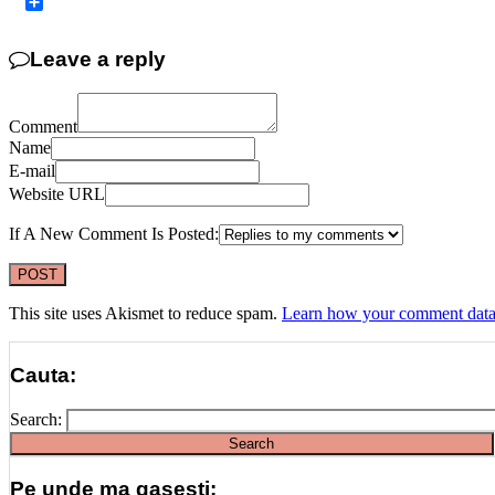
Copy
Link
Share
Leave a reply
Comment
Name
E-mail
Website URL
If A New Comment Is Posted:
This site uses Akismet to reduce spam.
Learn how your comment data 
Cauta:
Search:
Pe unde ma gasesti: