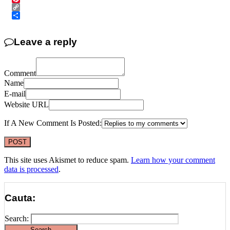
Pinterest
Copy
Link
Share
Leave a reply
Comment
Name
E-mail
Website URL
If A New Comment Is Posted:
This site uses Akismet to reduce spam.
Learn how your comment
data is processed
.
Cauta:
Search: