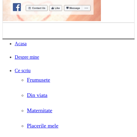
Acasa
Despre mine
Ce scriu
Frumusete
Din viata
Maternitate
Placerile mele