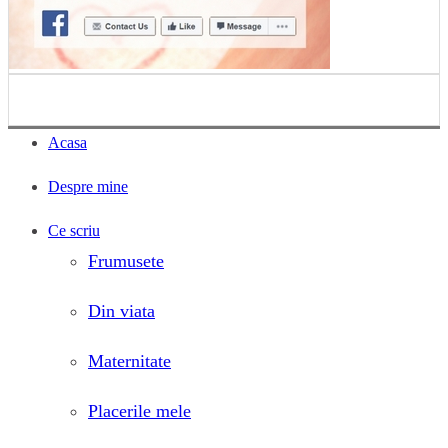
Acasa
Despre mine
Ce scriu
Frumusete
Din viata
Maternitate
Placerile mele