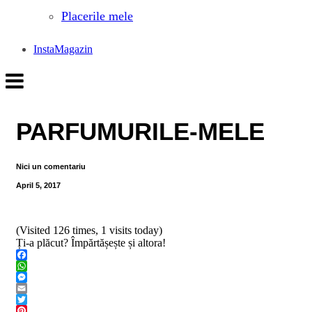
Placerile mele
InstaMagazin
PARFUMURILE-MELE
Nici un comentariu
April 5, 2017
(Visited 126 times, 1 visits today)
Ți-a plăcut? Împărtășește și altora!
Facebook
WhatsApp
Messenger
Email
Twitter