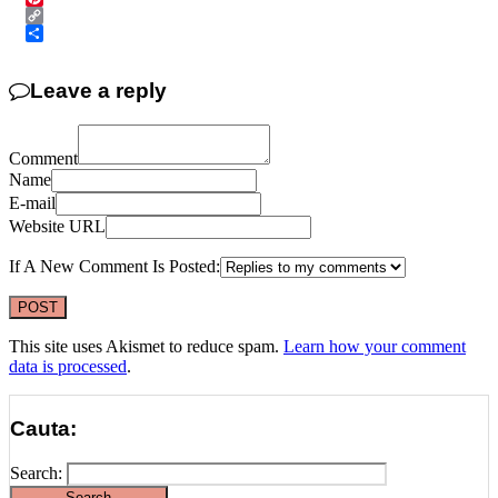
Pinterest
Copy
Link
Share
Leave a reply
Comment
Name
E-mail
Website URL
If A New Comment Is Posted:
This site uses Akismet to reduce spam.
Learn how your comment
data is processed
.
Cauta:
Search: