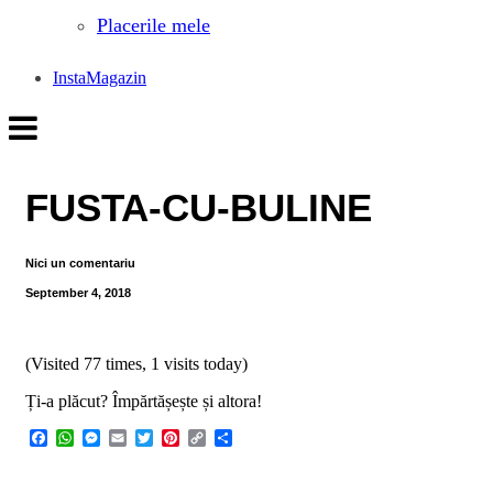
Placerile mele
InstaMagazin
FUSTA-CU-BULINE
Nici un comentariu
September 4, 2018
(Visited 77 times, 1 visits today)
Ți-a plăcut? Împărtășește și altora!
Facebook
WhatsApp
Messenger
Email
Twitter
Pinterest
Copy
Share
Link