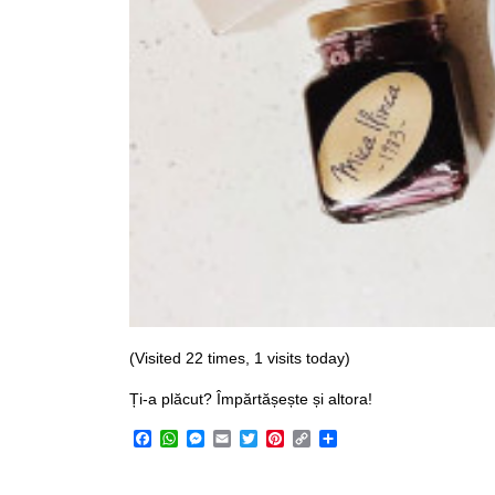
(Visited 22 times, 1 visits today)
Ți-a plăcut? Împărtășește și altora!
Facebook
WhatsApp
Messenger
Email
Twitter
Pinterest
Copy
Share
Link