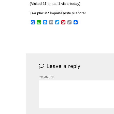
(Visited 11 times, 1 visits today)
Ți-a plăcut? Împărtășește și altora!
Facebook
WhatsApp
Messenger
Email
Twitter
Pinterest
Copy
Share
Link
Leave a reply
COMMENT