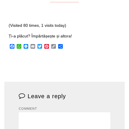
(Visited 80 times, 1 visits today)
Ți-a plăcut? Împărtășește și altora!
Facebook
WhatsApp
Messenger
Email
Twitter
Pinterest
Copy
Share
Link
Leave a reply
COMMENT