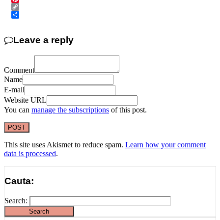
Pinterest
Copy
Link
Share
Leave a reply
Comment
Name
E-mail
Website URL
You can
manage the subscriptions
of this post.
This site uses Akismet to reduce spam.
Learn how your comment
data is processed
.
Cauta:
Search: