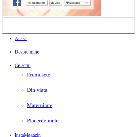
Acasa
Despre mine
Ce scriu
Frumusete
Din viata
Maternitate
Placerile mele
InstaMagazin