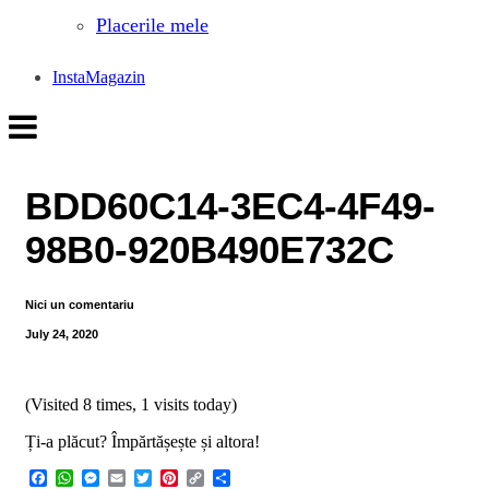
Placerile mele
InstaMagazin
BDD60C14-3EC4-4F49-
98B0-920B490E732C
Nici un comentariu
July 24, 2020
(Visited 8 times, 1 visits today)
Ți-a plăcut? Împărtășește și altora!
Facebook
WhatsApp
Messenger
Email
Twitter
Pinterest
Copy
Share