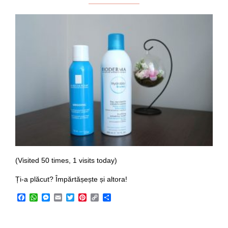
(Visited 50 times, 1 visits today)
Ți-a plăcut? Împărtășește și altora!
Facebook
WhatsApp
Messenger
Email
Twitter
Pinterest
Copy
Share
Link