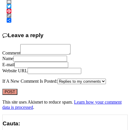
Messenger
Email
Twitter
Pinterest
Copy
Link
Share
Leave a reply
Comment
Name
E-mail
Website URL
If A New Comment Is Posted:
This site uses Akismet to reduce spam.
Learn how your comment
data is processed
.
Cauta: