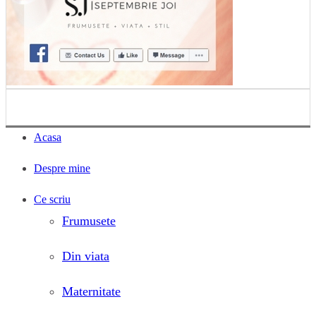
Acasa
Despre mine
Ce scriu
Frumusete
Din viata
Maternitate