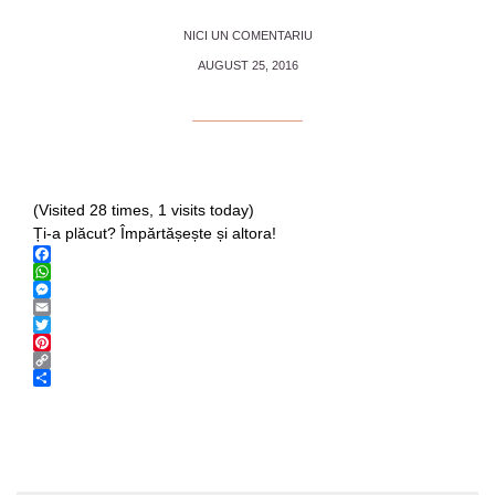
NICI UN COMENTARIU
AUGUST 25, 2016
(Visited 28 times, 1 visits today)
Ți-a plăcut? Împărtășește și altora!
Facebook
WhatsApp
Messenger
Email
Twitter
Pinterest
Copy
Link
Share