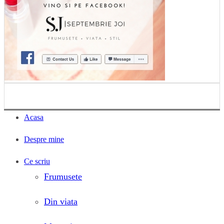
Acasa
Despre mine
Ce scriu
Frumusete
Din viata