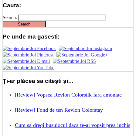
Cauta:
Search:
Pe unde ma gasesti:
Ți-ar plăcea sa citești și…
[Review] Vopsea Revlon Colorsilk fara amoniac
[Review] Fond de ten Revlon Colorstay
Cum sa dregi busuiocul daca te-ai vopsit prea inchis