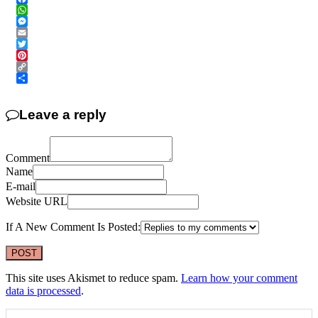
Facebook
WhatsApp
Messenger
Email
Twitter
Pinterest
Copy
Link
Share
Leave a reply
Comment
Name
E-mail
Website URL
If A New Comment Is Posted:
This site uses Akismet to reduce spam.
Learn how your comment
data is processed
.