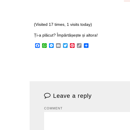
(Visited 17 times, 1 visits today)
Ți-a plăcut? Împărtășește și altora!
Facebook
WhatsApp
Messenger
Email
Twitter
Pinterest
Copy
Share
Link
Leave a reply
COMMENT