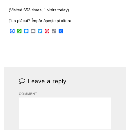
(Visited 653 times, 1 visits today)
Ți-a plăcut? Împărtășește și altora!
Facebook
WhatsApp
Messenger
Email
Twitter
Pinterest
Copy
Share
Link
Leave a reply
COMMENT