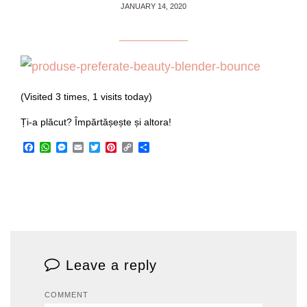
JANUARY 14, 2020
(Visited 3 times, 1 visits today)
Ți-a plăcut? Împărtășește și altora!
Facebook
WhatsApp
Messenger
Email
Twitter
Pinterest
Copy
Share
Link
Leave a reply
COMMENT