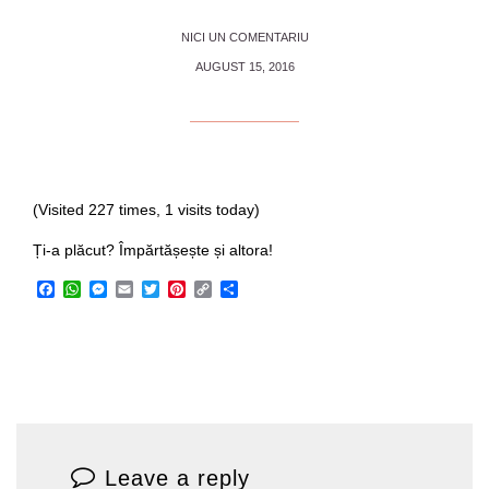
NICI UN COMENTARIU
AUGUST 15, 2016
(Visited 227 times, 1 visits today)
Ți-a plăcut? Împărtășește și altora!
Facebook
WhatsApp
Messenger
Email
Twitter
Pinterest
Copy
Share
Link
Leave a reply