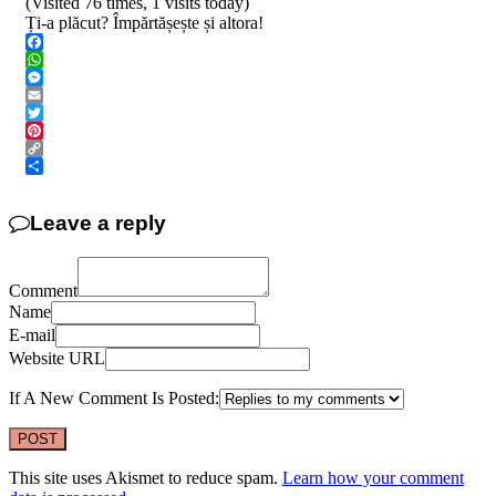
(Visited 76 times, 1 visits today)
Ți-a plăcut? Împărtășește și altora!
Facebook
WhatsApp
Messenger
Email
Twitter
Pinterest
Copy
Link
Share
Leave a reply
Comment
Name
E-mail
Website URL
If A New Comment Is Posted:
This site uses Akismet to reduce spam.
Learn how your comment