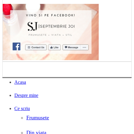
Acasa
Despre mine
Ce scriu
Frumusete
Din viata