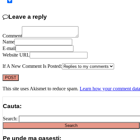
Copy
Link
Share
Leave a reply
Comment
Name
E-mail
Website URL
If A New Comment Is Posted:
This site uses Akismet to reduce spam.
Learn how your comment data 
Cauta:
Search:
Pe unde ma gasesti: