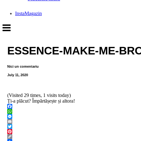
InstaMagazin
ESSENCE-MAKE-ME-BR
Nici un comentariu
July 11, 2020
(Visited 29 times, 1 visits today)
Ți-a plăcut? Împărtășește și altora!
Facebook
WhatsApp
Messenger
Email
Twitter
Pinterest