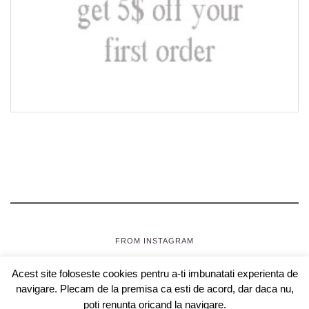
FROM INSTAGRAM
Acest site foloseste cookies pentru a-ti imbunatati experienta de
SEPTEMBRIE, JOI
- OAZA PENTRU FETE
navigare. Plecam de la premisa ca esti de acord, dar daca nu,
COPYRIGHT © 2018 SEPTEMBRIEJOI.COM , WEBDESIGN
poti renunta oricand la navigare.