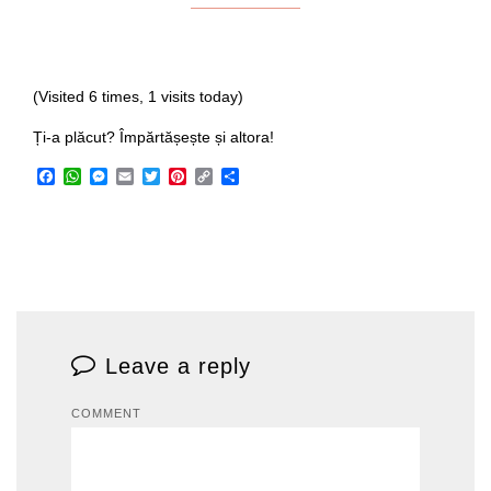
(Visited 6 times, 1 visits today)
Ți-a plăcut? Împărtășește și altora!
Facebook
WhatsApp
Messenger
Email
Twitter
Pinterest
Copy
Share
Link
Leave a reply
COMMENT