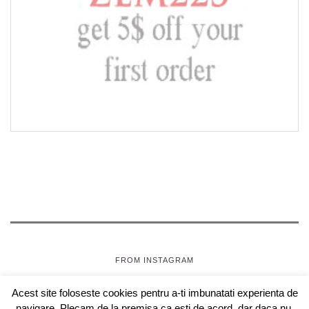
FROM INSTAGRAM
Acest site foloseste cookies pentru a-ti imbunatati experienta de
SEPTEMBRIE, JOI
- OAZA PENTRU FETE
navigare. Plecam de la premisa ca esti de acord, dar daca nu,