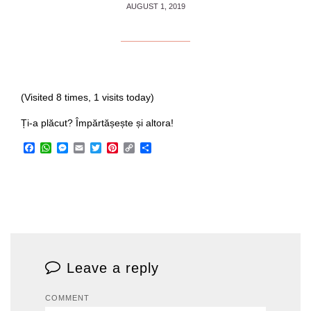
AUGUST 1, 2019
(Visited 8 times, 1 visits today)
Ți-a plăcut? Împărtășește și altora!
Facebook
WhatsApp
Messenger
Email
Twitter
Pinterest
Copy
Share
Link
Leave a reply
COMMENT