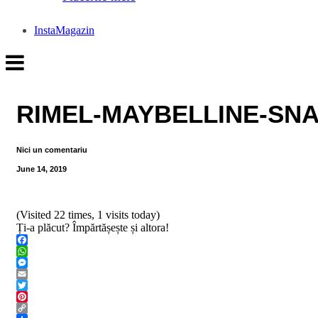
InstaMagazin
RIMEL-MAYBELLINE-SN
Nici un comentariu
June 14, 2019
(Visited 22 times, 1 visits today)
Ți-a plăcut? Împărtășește și altora!
Facebook
WhatsApp
Messenger
Email
Twitter
Pinterest