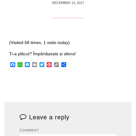
DECEMBER 13, 2017
(Visited 68 times, 1 visits today)
Ți-a plăcut? Împărtășește și altora!
Facebook
WhatsApp
Messenger
Email
Twitter
Pinterest
Copy
Share
Link
Leave a reply
COMMENT