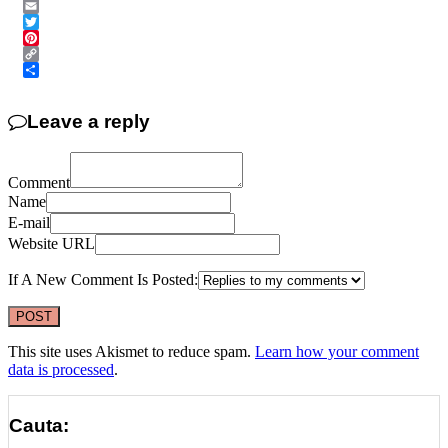
Messenger
Email
Twitter
Pinterest
Copy
Link
Share
Leave a reply
Comment
Name
E-mail
Website URL
If A New Comment Is Posted:
This site uses Akismet to reduce spam.
Learn how your comment
data is processed
.
Cauta: