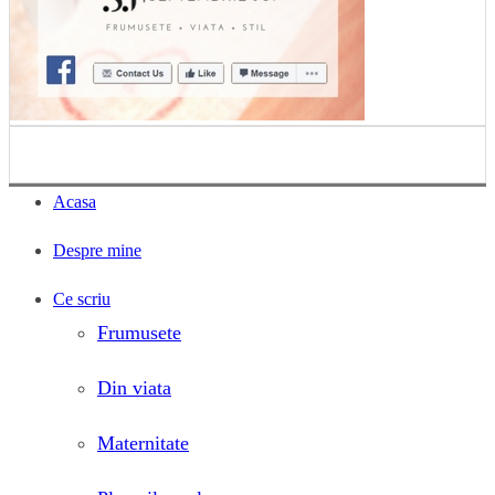
Acasa
Despre mine
Ce scriu
Frumusete
Din viata
Maternitate