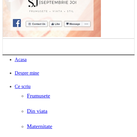
Acasa
Despre mine
Ce scriu
Frumusete
Din viata
Maternitate