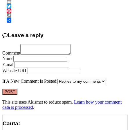
Messenger
Email
Twitter
Pinterest
Copy
Link
Share
Leave a reply
Comment
Name
E-mail
Website URL
If A New Comment Is Posted:
This site uses Akismet to reduce spam.
Learn how your comment
data is processed
.
Cauta: