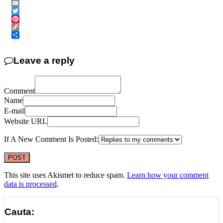
Messenger
Email
Twitter
Pinterest
Copy
Link
Share
Leave a reply
Comment
Name
E-mail
Website URL
If A New Comment Is Posted:
This site uses Akismet to reduce spam.
Learn how your comment
data is processed
.
Cauta: