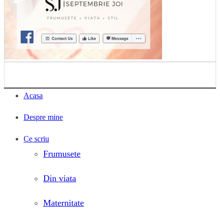
Acasa
Despre mine
Ce scriu
Frumusete
Din viata
Maternitate