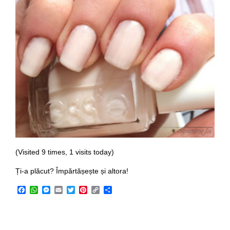
(Visited 9 times, 1 visits today)
Ți-a plăcut? Împărtășește și altora!
Facebook
WhatsApp
Messenger
Email
Twitter
Pinterest
Copy
Share
Link