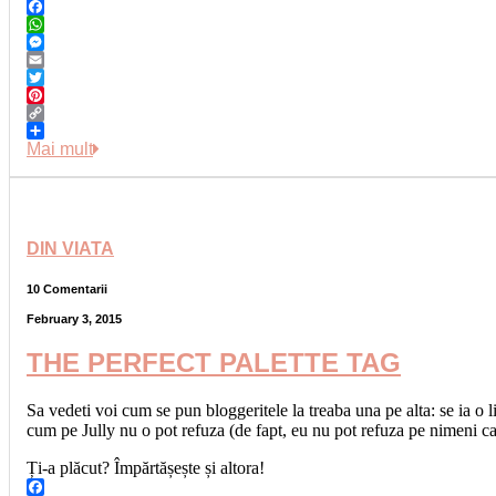
Facebook
WhatsApp
Messenger
Email
Twitter
Pinterest
Copy
Link
Share
Mai mult
DIN VIATA
10 Comentarii
February 3, 2015
THE PERFECT PALETTE TAG
Sa vedeti voi cum se pun bloggeritele la treaba una pe alta: se ia o l
cum pe Jully nu o pot refuza (de fapt, eu nu pot refuza pe nimeni 
Ți-a plăcut? Împărtășește și altora!