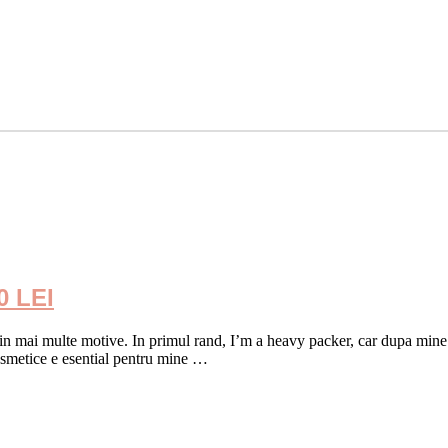
 LEI
 din mai multe motive. In primul rand, I’m a heavy packer, car dupa mine 
osmetice e esential pentru mine …