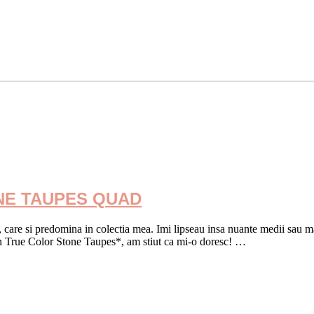
NE TAUPES QUAD
care si predomina in colectia mea. Imi lipseau insa nuante medii sau mai i
on True Color Stone Taupes*, am stiut ca mi-o doresc! …