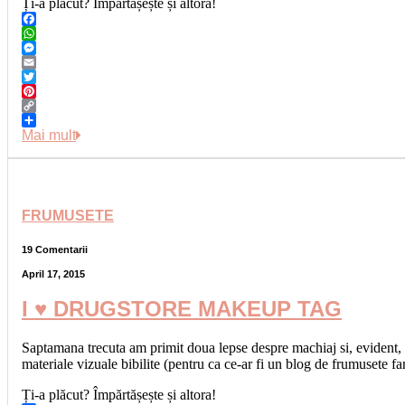
Ți-a plăcut? Împărtășește și altora!
Facebook
WhatsApp
Messenger
Email
Twitter
Pinterest
Copy
Link
Share
Mai mult
FRUMUSETE
19 Comentarii
April 17, 2015
I ♥ DRUGSTORE MAKEUP TAG
Saptamana trecuta am primit doua lepse despre machiaj si, evident, 
materiale vizuale bibilite (pentru ca ce-ar fi un blog de frumusete f
Ți-a plăcut? Împărtășește și altora!