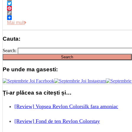
Email
Twitter
Pinterest
Copy
Link
Share
Mai mult
Cauta:
Search:
Pe unde ma gasesti:
Ți-ar plăcea sa citești și…
[Review] Vopsea Revlon Colorsilk fara amoniac
[Review] Fond de ten Revlon Colorstay