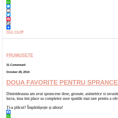
Facebook
WhatsApp
Messenger
Email
Twitter
Pinterest
Copy
Link
Share
Mai mult
FRUMUSETE
31 Comentarii
October 28, 2014
DOUA FAVORITE PENTRU SPRANC
Dintotdeauna am avut sprancene dese, grosute, asimetrice si ravasite 
lucra, insa imi place sa completez usor spatiile mai rare pentru a of
Ți-a plăcut? Împărtășește și altora!
Facebook