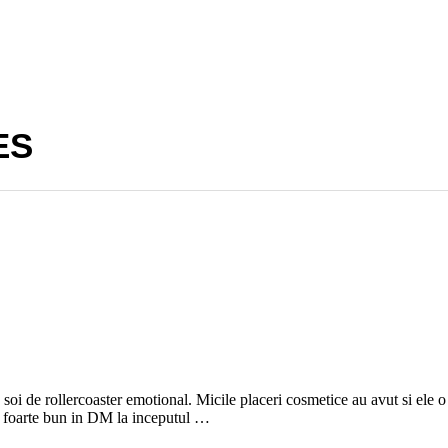
ES
 soi de rollercoaster emotional. Micile placeri cosmetice au avut si ele o 
t foarte bun in DM la inceputul …