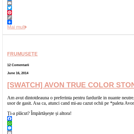
Messenger
Email
Twitter
Pinterest
Copy
Link
Share
Mai mult
FRUMUSETE
12 Comentarii
June 16, 2014
[SWATCH] AVON TRUE COLOR STO
Am avut dintotdeauna o preferinta pentru fardurile in nuante neutre, 
usor de gasit. Asa ca, atunci cand mi-au cazut ochii pe *paleta Av
Ți-a plăcut? Împărtășește și altora!
Facebook
WhatsApp
Messenger