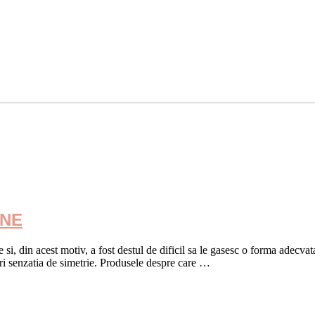
ENE
si, din acest motiv, a fost destul de dificil sa le gasesc o forma adecva
eri senzatia de simetrie. Produsele despre care …