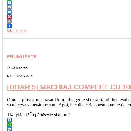
WhatsApp
Messenger
Email
Twitter
Pinterest
Copy
Link
Share
Mai mult
FRUMUSETE
14 Comentarii
October 21, 2014
[DOAR 5] MACHIAJ COMPLET CU 100
O noua provocare a rasarit intre bloggerite si mi-a starnit interesul
sa uit ceva super-important. Apoi, in calitate de consumatoare de c
Ți-a plăcut? Împărtășește și altora!
Facebook
WhatsApp