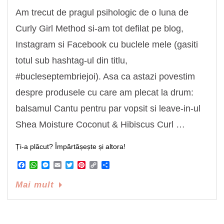
Am trecut de pragul psihologic de o luna de
Curly Girl Method si-am tot defilat pe blog,
Instagram si Facebook cu buclele mele (gasiti
totul sub hashtag-ul din titlu,
#bucleseptembriejoi). Asa ca astazi povestim
despre produsele cu care am plecat la drum:
balsamul Cantu pentru par vopsit si leave-in-ul
Shea Moisture Coconut & Hibiscus Curl …
Ți-a plăcut? Împărtășește și altora!
Facebook
WhatsApp
Messenger
Email
Twitter
Pinterest
Copy
Share
Link
Mai mult