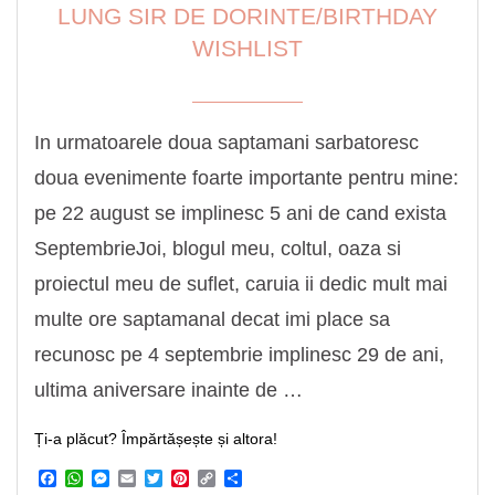
LUNG SIR DE DORINTE/BIRTHDAY
WISHLIST
In urmatoarele doua saptamani sarbatoresc
doua evenimente foarte importante pentru mine:
pe 22 august se implinesc 5 ani de cand exista
SeptembrieJoi, blogul meu, coltul, oaza si
proiectul meu de suflet, caruia ii dedic mult mai
multe ore saptamanal decat imi place sa
recunosc pe 4 septembrie implinesc 29 de ani,
ultima aniversare inainte de …
Ți-a plăcut? Împărtășește și altora!
Facebook
WhatsApp
Messenger
Email
Twitter
Pinterest
Copy
Share