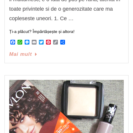
toate privintele si de o generozitate care ma
copleseste uneori. 1. Ce …
Ți-a plăcut? Împărtășește și altora!
Facebook
WhatsApp
Messenger
Email
Twitter
Pinterest
Copy
Share
Link
Mai mult