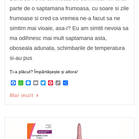
parte de o saptamana frumoasa, cu soare si zile
frumoase si cred ca vremea ne-a facut sa ne
simtim mai vioaie, asa-i? Eu am simtit nevoia sa
ma odihnesc mai mult saptamana asta,
oboseala adunata, schimbarile de temperatura
si-au pus
Ți-a plăcut? Împărtășește și altora!
Facebook
WhatsApp
Messenger
Email
Twitter
Pinterest
Copy
Share
Link
Mai mult