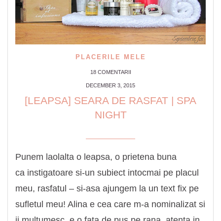
PLACERILE MELE
18 COMENTARII
DECEMBER 3, 2015
[LEAPSA] SEARA DE RASFAT | SPA
NIGHT
Punem laolalta o leapsa, o prietena buna
ca instigatoare si-un subiect intocmai pe placul
meu, rasfatul – si-asa ajungem la un text fix pe
sufletul meu! Alina e cea care m-a nominalizat si
ii multumesc, e o fata de pus pe rana, atenta in