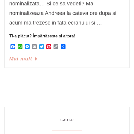
nominalizata… Si ce sa vedeti? Ma
nominalizeaza Andreea la cateva ore dupa si
acum ma trezesc in fata ecranului si …
Ți-a plăcut? Împărtășește și altora!
Facebook
WhatsApp
Messenger
Email
Twitter
Pinterest
Copy
Share
Link
Mai mult
CAUTA: