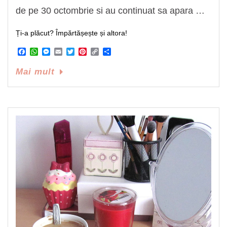
de pe 30 octombrie si au continuat sa apara …
Ți-a plăcut? Împărtășește și altora!
Facebook
WhatsApp
Messenger
Email
Twitter
Pinterest
Copy
Share
Link
Mai mult