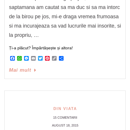
saptamana am cautat sa ma duc si sa ma intorc
de la birou pe jos, mi-e draga vremea frumoasa
si ma incurajeaza sa vad lucrurile mai insorite, si
la propriu, …
Ți-a plăcut? Împărtășește și altora!
Facebook
WhatsApp
Messenger
Email
Twitter
Pinterest
Copy
Share
Link
Mai mult
DIN VIATA
15 COMENTARII
AUGUST 18, 2015