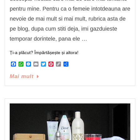
pentru mine. Pentru ca o femeie intotdeauna are
nevoie de mai mult si mai mult, rubrica asta de
pe blog, dupa cum stiti deja, imi gazduieste
temporar dorintele, pana ele …
Ți-a plăcut? Împărtășește și altora!
Facebook
WhatsApp
Messenger
Email
Twitter
Pinterest
Copy
Share
Link
Mai mult