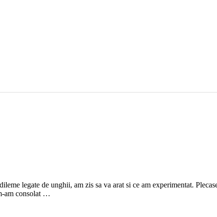
eme legate de unghii, am zis sa va arat si ce am experimentat. Plecase
r m-am consolat …