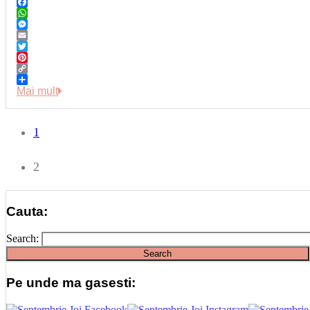
Facebook
WhatsApp
Messenger
Email
Twitter
Pinterest
Copy
Link
Share
Mai mult
1
2
Cauta:
Search:
Pe unde ma gasesti: