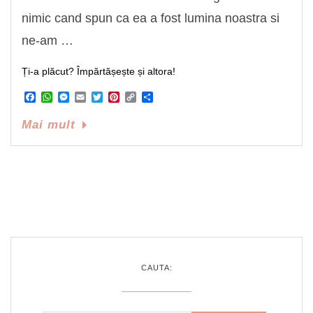
nimic cand spun ca ea a fost lumina noastra si
ne-am …
Ți-a plăcut? Împărtășește și altora!
Facebook
WhatsApp
Messenger
Email
Twitter
Pinterest
Copy
Share
Link
Mai mult
CAUTA: