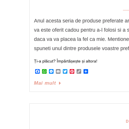
Anul acesta seria de produse preferate are
va este oferit cadou pentru a-l folosi si 
daca va va placea la fel ca mie. Mentionez
spuneti unul dintre produsele voastre pr
Ți-a plăcut? Împărtășește și altora!
Facebook
WhatsApp
Messenger
Email
Twitter
Pinterest
Copy
Share
Link
Mai mult
D