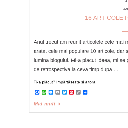
4
JA
16 ARTICOLE 
Anul trecut am reunit articolele cele mai 
aratat cele mai populare 10 articole, dar 
lumina blogului. Mi-a placut ideea, mi se 
de retrospectiva la ceva timp dupa …
Ți-a plăcut? Împărtășește și altora!
Facebook
WhatsApp
Messenger
Email
Twitter
Pinterest
Copy
Share
Link
Mai mult