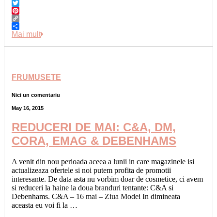
Email
Twitter
Pinterest
Copy
Link
Share
Mai mult
FRUMUSETE
Nici un comentariu
May 16, 2015
REDUCERI DE MAI: C&A, DM,
CORA, EMAG & DEBENHAMS
A venit din nou perioada aceea a lunii in care magazinele isi
actualizeaza ofertele si noi putem profita de promotii
interesante. De data asta nu vorbim doar de cosmetice, ci avem
si reduceri la haine la doua branduri tentante: C&A si
Debenhams. C&A – 16 mai – Ziua Modei In dimineata
aceasta eu voi fi la …