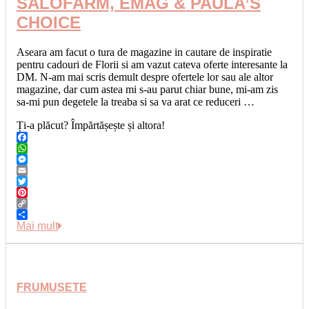
SALOFARM, EMAG & PAULA’S
CHOICE
Aseara am facut o tura de magazine in cautare de inspiratie
pentru cadouri de Florii si am vazut cateva oferte interesante la
DM. N-am mai scris demult despre ofertele lor sau ale altor
magazine, dar cum astea mi s-au parut chiar bune, mi-am zis
sa-mi pun degetele la treaba si sa va arat ce reduceri …
Ți-a plăcut? Împărtășește și altora!
Facebook
WhatsApp
Messenger
Email
Twitter
Pinterest
Copy
Link
Share
Mai mult
FRUMUSETE