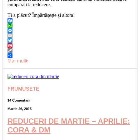
cumparati la reducere.
Ți-a plăcut? Împărtășește și altora!
Facebook
WhatsApp
Messenger
Email
Twitter
Pinterest
Copy
Link
Share
Mai mult
FRUMUSETE
14 Comentarii
March 26, 2015
REDUCERI DE MARTIE – APRILIE:
CORA & DM