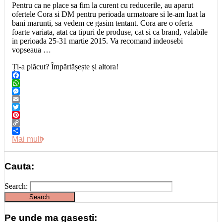
Pentru ca ne place sa fim la curent cu reducerile, au aparut
ofertele Cora si DM pentru perioada urmatoare si le-am luat la
bani marunti, sa vedem ce gasim tentant. Cora are o oferta
foarte variata, atat ca tipuri de produse, cat si ca brand, valabile
in perioada 25-31 martie 2015. Va recomand indeosebi
vopseaua …
Ți-a plăcut? Împărtășește și altora!
Facebook
WhatsApp
Messenger
Email
Twitter
Pinterest
Copy
Link
Share
Mai mult
Cauta:
Search:
Pe unde ma gasesti: