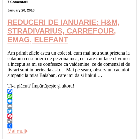
7 Comentarii
January 20, 2016
REDUCERI DE IANUARIE: H&M,
STRADIVARIUS, CARREFOUR,
EMAG, ELEFANT
Am primit zilele astea un colet si, cum mai nou sunt prietena la
catarama cu-curierii de pe zona mea, cel care imi facea livrarea
a inceput sa mi se confeseze ca vaidemine, ce de comenzi si de
livrari sunt in perioada asta… Mai pe seara, observ un caciuloi
simpatic la miss Balaban, care imi da si linkul …
Ți-a plăcut? Împărtășește și altora!
Facebook
WhatsApp
Messenger
Email
Twitter
Pinterest
Copy
Link
Share
Mai mult