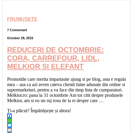
FRUMUSETE
7 Comentarii
October 29, 2015
REDUCERI DE OCTOMBRIE:
CORA, CARREFOUR, LIDL,
MELKIOR SI ELEFANT
Promotiile care merita impartasite ajung si pe blog, asta e regula
mea – asa ca azi avem cateva chestii faine adunate din online si
supermarketuri, pentru a va face din timp lista de cumparaturi.
Melkior.ro: pana la 31 octombrie Am tot citit despre produsele
Melkior, am si eu un ruj rosu de la ei despre care …
Ți-a plăcut? Împărtășește și altora!
Facebook
WhatsApp
Messenger