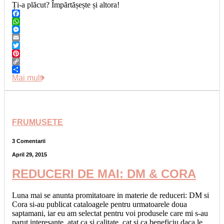
Ți-a plăcut? Împărtășește și altora!
Facebook
WhatsApp
Messenger
Email
Twitter
Pinterest
Copy
Link
Share
Mai mult
FRUMUSETE
3 Comentarii
April 29, 2015
REDUCERI DE MAI: DM & CORA
Luna mai se anunta promitatoare in materie de reduceri: DM si
Cora si-au publicat cataloagele pentru urmatoarele doua
saptamani, iar eu am selectat pentru voi produsele care mi s-au
parut interesante, atat ca si calitate, cat si ca beneficiu daca le