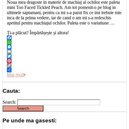
Noua mea dragoste in materie de machiaj al ochilor este paleta
mini Too Faced Tickled Peach. Am tot pomenit-o pe blog in
ultimele saptamani, pentru ca mi s-a parut fix ce imi trebuie mie
inca de la prima vedere, iar de cand o am mi s-a redeschis
apetitul pentru machiajul ochilor. Paleta este o variatiune …
Ți-a plăcut? Împărtășește și altora!
Facebook
WhatsApp
Messenger
Email
Twitter
Pinterest
Copy
Link
Share
Mai mult
Cauta:
Search:
Pe unde ma gasesti: