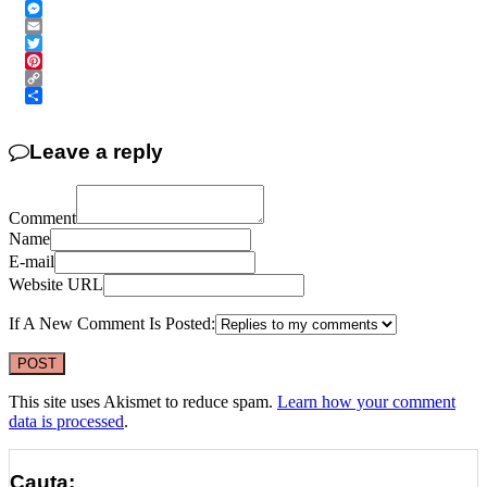
WhatsApp
Messenger
Email
Twitter
Pinterest
Copy
Link
Share
Leave a reply
Comment
Name
E-mail
Website URL
If A New Comment Is Posted:
This site uses Akismet to reduce spam.
Learn how your comment
data is processed
.
Cauta: