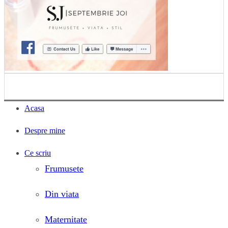
Acasa
Despre mine
Ce scriu
Frumusete
Din viata
Maternitate