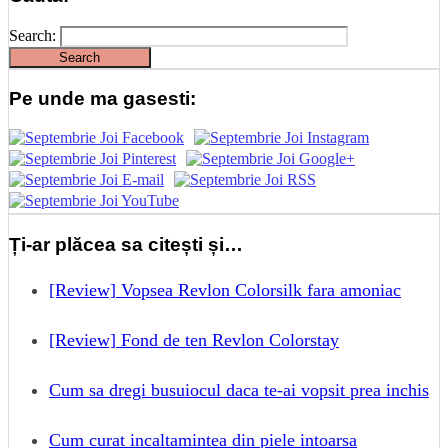
Search:
Pe unde ma gasesti:
Ți-ar plăcea sa citești și…
[Review] Vopsea Revlon Colorsilk fara amoniac
[Review] Fond de ten Revlon Colorstay
Cum sa dregi busuiocul daca te-ai vopsit prea inchis
Cum curat incaltamintea din piele intoarsa