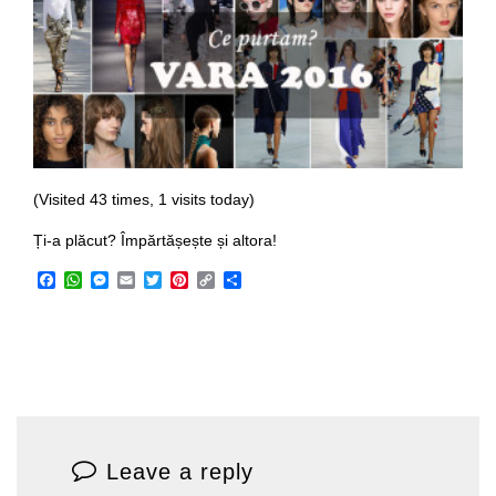
(Visited 43 times, 1 visits today)
Ți-a plăcut? Împărtășește și altora!
Facebook
WhatsApp
Messenger
Email
Twitter
Pinterest
Copy
Share
Link
Leave a reply