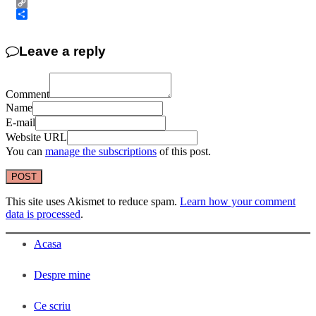
Pinterest
Copy
Link
Share
Leave a reply
Comment
Name
E-mail
Website URL
You can
manage the subscriptions
of this post.
This site uses Akismet to reduce spam.
Learn how your comment
data is processed
.
Acasa
Despre mine
Ce scriu