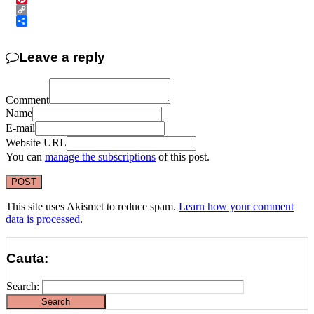
Pinterest
Copy
Link
Share
Leave a reply
Comment
Name
E-mail
Website URL
You can
manage the subscriptions
of this post.
This site uses Akismet to reduce spam.
Learn how your comment
data is processed
.
Cauta:
Search: