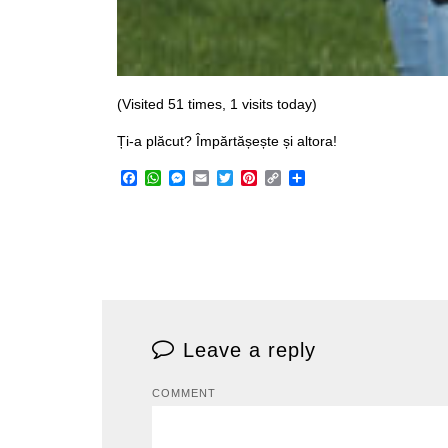
(Visited 51 times, 1 visits today)
Ți-a plăcut? Împărtășește și altora!
Facebook
WhatsApp
Messenger
Email
Twitter
Pinterest
Copy
Share
Link
Leave a reply
COMMENT